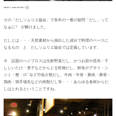
Photo
by
jamesfischer
その「だしソムリエ協会」で長年の一番の疑問「だし」って
なぁに? が解けました。
だしとは・・・天然素材から抽出した成分で料理のベースに
なるもの と だしソムリエ協会では定義しています。
今 話題のべジプロスは生鮮野菜だし、かつお節や昆布・干
ししいたけ・煮干などからとる乾物だし、鮮魚やアサリ・シ
ジミ・蟹・ｴﾋﾞなどの魚介類だし、牛肉・牛骨・豚肉・豚骨・
鶏肉・鶏手場先などの肉類だし等・・・あらゆる食材からだ
しはとれるということですね。