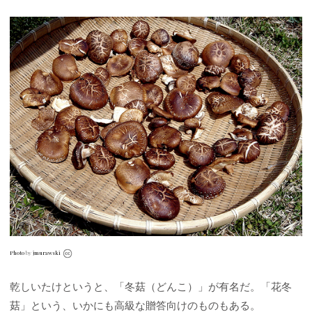
Photo
by
jmurawski
乾しいたけというと、「冬菇（どんこ）」が有名だ。「花冬
菇」という、いかにも高級な贈答向けのものもある。