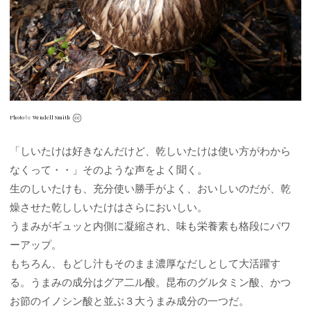
Photo
by
Wendell Smith
「しいたけは好きなんだけど、乾しいたけは使い方がわから
なくって・・」そのような声をよく聞く。
生のしいたけも、充分使い勝手がよく、おいしいのだが、乾
燥させた乾ししいたけはさらにおいしい。
うまみがギュッと内側に凝縮され、味も栄養素も格段にパワ
ーアップ。
もちろん、もどし汁もそのまま濃厚なだしとして大活躍す
る。うまみの成分はグア二ル酸。昆布のグルタミン酸、かつ
お節のイノシン酸と並ぶ３大うまみ成分の一つだ。