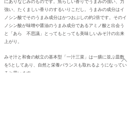
にありなじみのものです。魚らしい香りでうまみの強い、力
強い、たくましい香りのするいりこだし。うまみの成分はイ
ノシン酸でそのうまみ成分はかつおぶしの約2倍です。そのイ
ノシン酸が味噌や醤油のうまみ成分であるアミノ酸と出会う
と「あら 不思議」とってもとっても美味しいみそ汁の出来
上がり。
みそ汁と和食の献立の基本型「一汁三菜」は一膳に並ぶ皿数
を5としてあり、自然と栄養バランスも取れるようになってい
ると思います。
「だし」を取ることで和食などの「食」の理解をさらに深め
ることになり、健康食を理解することにもつながっていくこ
とと思います。長年の私の疑問「だしってなぁに」これから
もその疑問への挑戦は続いていきます。皆さん 一緒に「だ
し」の勉強しませんか♪
日本で唯一『だし』に特化した講座！