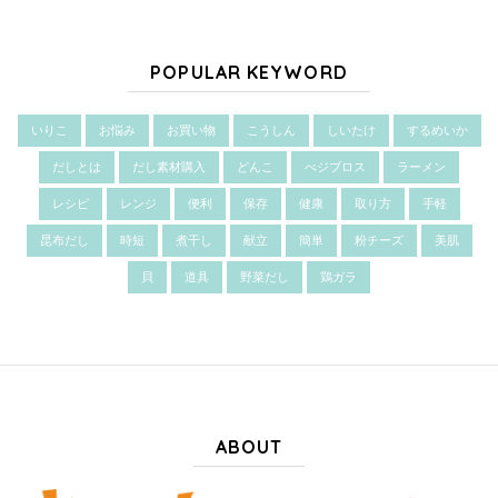
POPULAR KEYWORD
いりこ
お悩み
お買い物
こうしん
しいたけ
するめいか
だしとは
だし素材購入
どんこ
べジブロス
ラーメン
レシピ
レンジ
便利
保存
健康
取り方
手軽
昆布だし
時短
煮干し
献立
簡単
粉チーズ
美肌
貝
道具
野菜だし
鶏ガラ
ABOUT